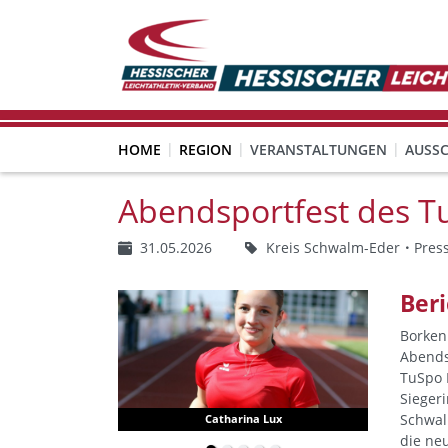
HOME
REGION
VERANSTALTUNGEN
AUSS
Abendsportfest des T
31.05.2026
Kreis Schwalm-Eder
Pres
Beri
Borken
Abendsp
TuSpo 
Sieger
Schwal
Catharina Lux
die ne