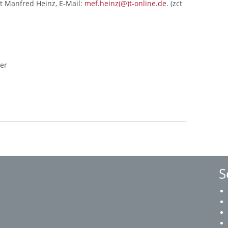
lt Manfred Heinz, E-Mail:
mef.heinz(@)t-online.de
. (zct
ner
S