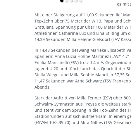
es mit
Mit einer Steigerung auf 11,00 Sekunden lief Ma
Top-Zehn über 75 Meter der W 13. Papa und Sch
Gratulant. Spannung pur über 100 Meter der W 14
Athletinnen Catharina Lux und Lina Stilting um d
14,39 Sekunden Milla Helene Gielsdorf (LAV Kassel
In 14,48 Sekunden bezwang Marieke Elisabeth Va
Spanierin Anna Lucia Höhne Martinez (LAV/14,71 s
Emilia Mancinelli (ESV) trotz 1,4 m/s Gegenwind
Jugend U 20 und führte auch das Quartett der St
Stella Wiegel und Milla Sophie Mandt in 57,35 S
11,47 Sekunden war Arne Schwarz (TSV Frankenbe
Abends
Stark der Auftritt von Milla Fenner (ESV) über 8
Schwalm-Gymnastin aus Treysa die weitaus stärk
und steht vor dem Sprung in die Top-Zehn des H
Stadionrunden auf sich aufmerksam. In einem g
(ESV/M 10/2:39,70) und Mira Nillies (TSV Geismar