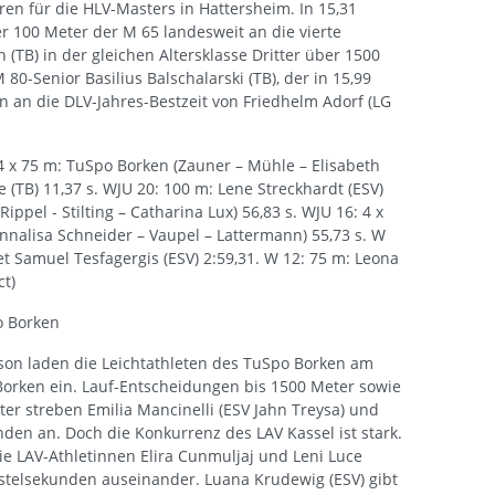
en für die HLV-Masters in Hattersheim. In 15,31
r 100 Meter der M 65 landesweit an die vierte
 (TB) in der gleichen Altersklasse Dritter über 1500
0-Senior Basilius Balschalarski (TB), der in 15,99
 an die DLV-Jahres-Bestzeit von Friedhelm Adorf (LG
 4 x 75 m: TuSpo Borken (Zauner – Mühle – Elisabeth
 (TB) 11,37 s. WJU 20: 100 m: Lene Streckhardt (ESV)
ippel - Stilting – Catharina Lux) 56,83 s. WJU 16: 4 x
nnalisa Schneider – Vaupel – Lattermann) 55,73 s. W
et Samuel Tesfagergis (ESV) 2:59,31. W 12: 75 m: Leona
ct)
o Borken
son laden die Leichtathleten des TuSpo Borken am
Borken ein. Lauf-Entscheidungen bis 1500 Meter sowie
er streben Emilia Mancinelli (ESV Jahn Treysa) und
unden an. Doch die Konkurrenz des LAV Kassel ist stark.
ie LAV-Athletinnen Elira Cunmuljaj und Leni Luce
stelsekunden auseinander. Luana Krudewig (ESV) gibt