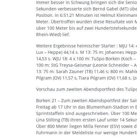
Immer besser in Schwung bringen sich die Senior
Sekunden verbesserte sich Bernd Gabel (MT) übe
Position. In 6:51,21 Minuten ist Helmut Kleinmann
Meter. Übertroffen wurden diese Resultate von M 8
über 100 Meter bis auf zwei Hundertstelsekunden
Rhein-Wied) lief.
Weitere Ergebnisse heimischer Starter : MJU 14:
Lux – Heppe) 44,14 s. M 13: 75 m: Johannes Heppe
14,53 s. WJU 18: 4 x 100 m: TuSpo Borken (Koch – R
100 m: StG Treysa-Geismar (Leonie Schneider – A
13: 75 m: Sarah Zauner (TB) 11,46 s; 800 m: Mahl
Pilgram (OV) 11,57 s, Tiara Pilgram (OV) 11,68 s. (z
Vorschau zum zweiten Abendsportfest des TuSp
Borken 21 – Zum zweiten Abendsportfest der Sai
Freitag ab 17 Uhr in das Blumenhain-Stadion in 
Sprintstaffeln sind ausgeschrieben. Über 100 Met
Lina Stilting (TB) ihren ersten Lauf unter 14 Sek
Über 800 Meter liegen Milla Fenner (ESV) sowie d
Fuhrmann in der Meldeliste nur wenige Hundert