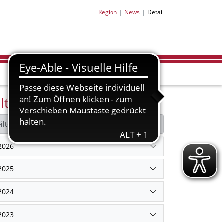
Region
News
Detail
ilter Archiv
Filter zurücksetzen
2026
2025
2024
2023