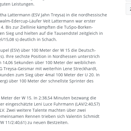
 guten Leistungen.
rtha Lattermann (ESV Jahn Treysa) in die nordhessische
walm-Edercup-Läufer Veit Lattermann war erster
. Bis zur Ziellinie kämpften die TuSpo-Borken-
en Sieg und hielten auf die Tausendstel zeitgleich in
/15,08 s) deutlich in Schach.
upel (ESV) über 100 Meter der W 15 die Deutsch-
). Ihre sechste Position in Nordhessen unterstrich
 in 14,06 Sekunden über 100 Meter der weiblichen
G Treysa-Geismar mit weiterhin Lene Streckhardt,
ekunden zum Sieg über 4mal 100 Meter der U 20. In
rg) über 100 Meter der schnellste Sprinter des
00 Meter der W 15. In 2:38,54 Minuten bezwang die
er eingeschätzte Leni Luce Fuhrmann (LAV/2:40,57)
LV. Zwei weitere Talente machten über zwei
emeinsamen Rennen trieben sich Valentin Schmidt
/W 11/2:40,61) zu neuen Bestzeiten.