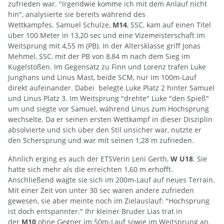
zufrieden war. "Irgendwie komme ich mit dem Anlauf nicht
hin", analysierte sie bereits während des
Wettkampfes. Samuel Schulze,
M14
, SSC, kam auf einen Titel
über 100 Meter in 13,20 sec und eine Vizemeisterschaft im
Weitsprung mit 4,55 m (PB). In der Altersklasse griff Jonas
Mehmel, SSC, mit der PB von 8,84 m nach dem Sieg im
Kugelstoßen. Im Gegensatz zu Finn und Lorenz trafen Luke
Junghans und Linus Mast, beide SCM, nur im 100m-Lauf
direkt aufeinander. Dabei belegte Luke Platz 2 hinter Samuel
und Linus Platz 3. Im Weitsprung "drehte" Luke "den Spieß"
um und siegte vor Samuel, während Linus zum Hochsprung
wechselte. Da er seinen ersten Wettkampf in dieser Disziplin
absolvierte und sich über den Stil unsicher war, nutzte er
den Schersprung und war mit seinen 1,28 m zufrieden.
Ähnlich erging es auch der ETSVerin Leni Gerth,
W U18
. Sie
hatte sich mehr als die erreichten 1,60 m erhofft.
Anschließend wagte sie sich im 200m-Lauf auf neues Terrain.
Mit einer Zeit von unter 30 sec wären andere zufrieden
gewesen, sie aber meinte noch im Zielauslauf: "Hochsprung
ist doch entspannter." Ihr kleiner Bruder Lias trat in
der
M10
ohne Gegner im 50m-Lauf sowie im Weitsprung an.