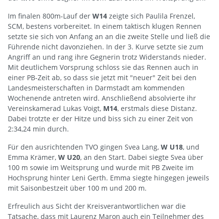
Im finalen 800m-Lauf der
W14
zeigte sich Paulila Frenzel,
SCM, bestens vorbereitet. In einem taktisch klugen Rennen
setzte sie sich von Anfang an an die zweite Stelle und ließ die
Führende nicht davonziehen. In der 3. Kurve setzte sie zum
Angriff an und rang ihre Gegnerin trotz Widerstands nieder.
Mit deutlichem Vorsprung schloss sie das Rennen auch in
einer PB-Zeit ab, so dass sie jetzt mit "neuer" Zeit bei den
Landesmeisterschaften in Darmstadt am kommenden
Wochenende antreten wird. Anschließend absolvierte ihr
Vereinskamerad Lukas Voigt,
M14
, erstmals diese Distanz.
Dabei trotzte er der Hitze und biss sich zu einer Zeit von
2:34,24 min durch.
Für den ausrichtenden TVO gingen Svea Lang,
W U18
, und
Emma Krämer,
W U20
, an den Start. Dabei siegte Svea über
100 m sowie im Weitsprung und wurde mit PB Zweite im
Hochsprung hinter Leni Gerth. Emma siegte hingegen jeweils
mit Saisonbestzeit über 100 m und 200 m.
Erfreulich aus Sicht der Kreisverantwortlichen war die
Tatsache, dass mit Laurenz Maron auch ein Teilnehmer des