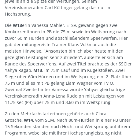
jeweils an die Spitze der Wertungen. Seinem
Vereinskameraden Carl Köttinger gelang das nur im
Hochsprung.
Die
W13
erin Vanessa Mähler, ETSV, gewann gegen zwei
Konkurrentinnen in PB die 75 m sowie im Weitsprung nach
zuvor 60 m Hürden und abschließendem Speerwerfen. Hier
gab der mitangereiste Trainer Klaus Volkmar auch die
meisten Hinweise. "Ansonsten bin ich aber heute mit den
gezeigten Leistungen sehr zufrieden", äußerte er sich am
Rande des Speerwerfens. Auf zwei Titel brachte es der SSCler
Yahya Ragab,
M13
, im 75m-Lauf und im Kugelstoßen. Zwei
Siege über 60m Hürden und im Weitsprung, ein 2. Platz über
75 m und alles mit PB gelang Liam Wagner vom TV O.
Zweimal Zweite hinter Vanessa wurde Yahyas gleichaltrige
Vereinskameradin Anna-Lena Rudolph mit Leistungen von
11,75 sec (PB) über 75 m und 3,60 m im Weitsprung.
Zu den Mehrfachstarterinnen gehörte auch Clara
Grosche,
W14
, vom SCM. Nach 80m-Hürden in einer PB unter
15 Sekunden standen noch Hoch- und Weitsprung auf ihrem
Programm, wobei sie mit ihrer Hochsprungleistung nicht