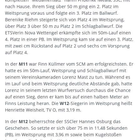
nach Hause. Ihrem Sieg über 50 m ging ein 2. Platz im
Weitsprung voraus und folgte ein 3. Platz im Ballwurf.
Berenike Riehm steigerte sich von Platz 4 im Weitsprung,
über Platz 3 über 50 m zu Platz 2 im Schlagballwurf. Die
ETSVerin Nova Wettengel erkämpfte sich im 50m-Lauf einen
4. Platz in einer PB. Im Weitsprung kam sie auf einen 3. Platz,
mit zwei cm Rückstand auf Platz 2 und sechs cm Vorsprung
auf Platz 4.
In der
M11
war Finn Küllmer vom SCM am erfolgreichsten. Er
hatte es im 50m-Lauf, Weitsprung und Schlagballwurf mit
seinem Vereinskameraden Lorenz Mast zu tun. Während es
im Lauf und beim Weitsprung deutliche Abstände gab, hatte
Lorenz in seinem letzten Wurfversuch durchaus die Chance
auf einen Sieg, denn er kam bis auf einen halben Meter an
Finns Leistung heran. Die
W12
-Siegerin im Weitsprung heißt
Henriette Weisheit, TV O, mit 3,19 m.
In der
M12
beherrschte der SSCler Hannes Osburg das
Geschehen. So setzte er sich über 75 m in 11,48 Sekunden
(PB), im Weitsprung mit 3,96 m sowie beim Kugelstoßen