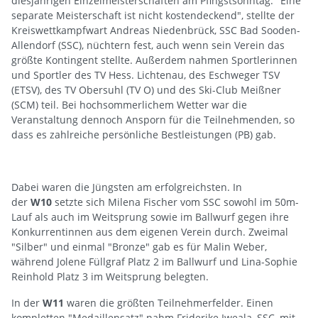
diesjährigen Einzelmeisterschaften am Pfingstsonntag. "Eine
separate Meisterschaft ist nicht kostendeckend", stellte der
Kreiswettkampfwart Andreas Niedenbrück, SSC Bad Sooden-
Allendorf (SSC), nüchtern fest, auch wenn sein Verein das
größte Kontingent stellte. Außerdem nahmen Sportlerinnen
und Sportler des TV Hess. Lichtenau, des Eschweger TSV
(ETSV), des TV Obersuhl (TV O) und des Ski-Club Meißner
(SCM) teil. Bei hochsommerlichem Wetter war die
Veranstaltung dennoch Ansporn für die Teilnehmenden, so
dass es zahlreiche persönliche Bestleistungen (PB) gab.
Dabei waren die Jüngsten am erfolgreichsten. In
der
W10
setzte sich Milena Fischer vom SSC sowohl im 50m-
Lauf als auch im Weitsprung sowie im Ballwurf gegen ihre
Konkurrentinnen aus dem eigenen Verein durch. Zweimal
"Silber" und einmal "Bronze" gab es für Malin Weber,
während Jolene Füllgraf Platz 2 im Ballwurf und Lina-Sophie
Reinhold Platz 3 im Weitsprung belegten.
In der
W11
waren die größten Teilnehmerfelder. Einen
kompletten "Medaillensatz" nahm Friderike Iweala, SSC, mit