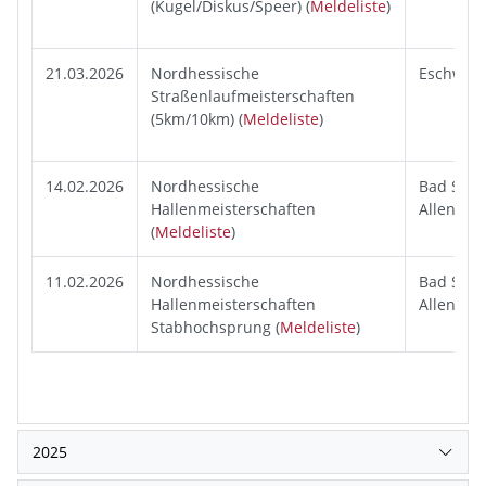
(Kugel/Diskus/Speer) (
Meldeliste
)
21.03.2026
Nordhessische
Eschweg
Straßenlaufmeisterschaften
(5km/10km) (
Meldeliste
)
14.02.2026
Nordhessische
Bad Sood
Hallenmeisterschaften
Allendorf
(
Meldeliste
)
11.02.2026
Nordhessische
Bad Sood
Hallenmeisterschaften
Allendorf
Stabhochsprung (
Meldeliste
)
2025