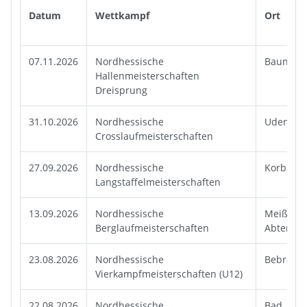
Datum
Wettkampf
Or
07.11.2026
Nordhessische
Baunatal
Hallenmeisterschaften
Dreisprung
31.10.2026
Nordhessische
Udenhau
Crosslaufmeisterschaften
27.09.2026
Nordhessische
Korbach
Langstaffelmeisterschaften
13.09.2026
Nordhessische
Meißner-
Berglaufmeisterschaften
Abterode
23.08.2026
Nordhessische
Bebra
Vierkampfmeisterschaften (U12)
22.08.2026
Nordhessische
Bad