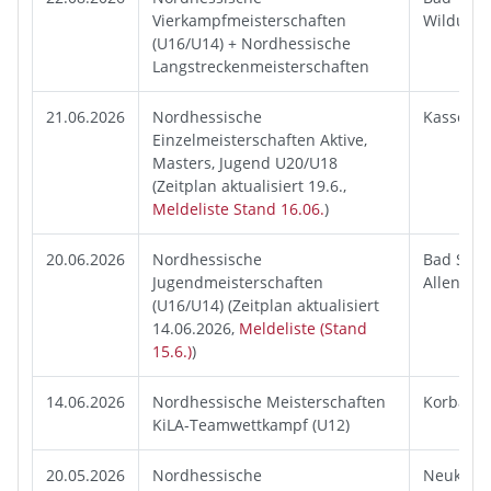
Vierkampfmeisterschaften
Wildung
(U16/U14) + Nordhessische
Langstreckenmeisterschaften
21.06.2026
Nordhessische
Kassel
Einzelmeisterschaften Aktive,
Masters, Jugend U20/U18
(Zeitplan aktualisiert 19.6.,
Meldeliste Stand 16.06.
)
20.06.2026
Nordhessische
Bad Sood
Jugendmeisterschaften
Allendorf
(U16/U14) (Zeitplan aktualisiert
14.06.2026,
Meldeliste (Stand
15.6.)
)
14.06.2026
Nordhessische Meisterschaften
Korbach
KiLA-Teamwettkampf (U12)
20.05.2026
Nordhessische
Neukirc