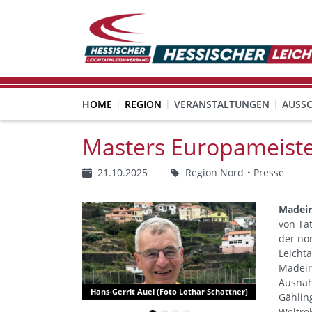
HOME
REGION
VERANSTALTUNGEN
AUSS
Masters Europameiste
21.10.2025
Region Nord
Presse
Madeir
von Tat
der no
Leichta
Madeir
Ausnah
Hans-Gerrit Auel (Foto Lothar Schattner)
Gählin
Weltre