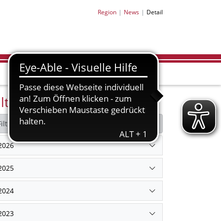
Region
News
Detail
ilter Archiv
Filter zurücksetzen
2026
2025
2024
2023