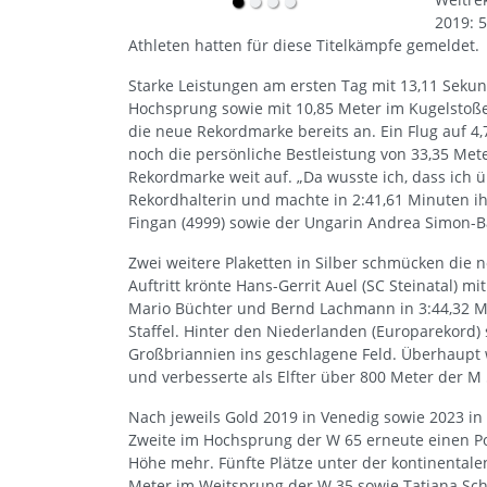
2019: 5
Athleten hatten für diese Titelkämpfe gemeldet.
Starke Leistungen am ersten Tag mit 13,11 Seku
Hochsprung sowie mit 10,85 Meter im Kugelstoße
die neue Rekordmarke bereits an. Ein Flug auf 
noch die persönliche Bestleistung von 33,35 Met
Rekordmarke weit auf. „Da wusste ich, dass ich 
Rekordhalterin und machte in 2:41,61 Minuten ih
Fingan (4999) sowie der Ungarin Andrea Simon-Ba
Zwei weitere Plaketten in Silber schmücken die n
Auftritt krönte Hans-Gerrit Auel (SC Steinatal) mi
Mario Büchter und Bernd Lachmann in 3:44,32 
Staffel. Hinter den Niederlanden (Europarekord) 
Großbriannien ins geschlagene Feld. Überhaupt 
und verbesserte als Elfter über 800 Meter der M
Nach jeweils Gold 2019 in Venedig sowie 2023 in 
Zweite im Hochsprung der W 65 erneute einen Pode
Höhe mehr. Fünfte Plätze unter der kontinentalen
Meter im Weitsprung der W 35 sowie Tatjana Schi