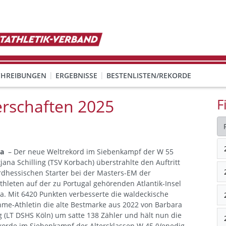
CHREIBUNGEN
ERGEBNISSE
BESTENLISTEN/REKORDE
rschaften 2025
F
a
– Der neue Weltrekord im Siebenkampf der W 55
jana Schilling (TSV Korbach) überstrahlte den Auftritt
rdhessischen Starter bei der Masters-EM der
thleten auf der zu Portugal gehörenden Atlantik-Insel
a. Mit 6420 Punkten verbesserte die waldeckische
me-Athletin die alte Bestmarke aus 2022 von Barbara
g (LT DSHS Köln) um satte 138 Zähler und hält nun die
korde im Siebenkampf der Altersklassen W 45 (Venedig