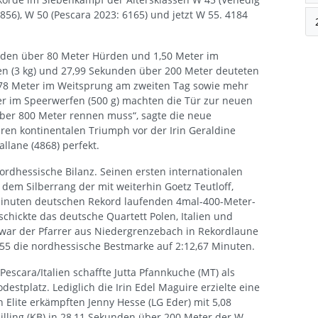
856), W 50 (Pescara 2023: 6165) und jetzt W 55. 4184
nden über 80 Meter Hürden und 1,50 Meter im
n (3 kg) und 27,99 Sekunden über 200 Meter deuteten
4,78 Meter im Weitsprung am zweiten Tag sowie mehr
er im Speerwerfen (500 g) machten die Tür zur neuen
über 800 Meter rennen muss“, sagte die neue
ren kontinentalen Triumph vor der Irin Geraldine
llane (4868) perfekt.
ordhessische Bilanz. Seinen ersten internationalen
t dem Silberrang der mit weiterhin Goetz Teutloff,
Minuten deutschen Rekord laufenden 4mal-400-Meter-
schickte das deutsche Quartett Polen, Italien und
war der Pfarrer aus Niedergrenzebach in Rekordlaune
 55 die nordhessische Bestmarke auf 2:12,67 Minuten.
Pescara/Italien schaffte Jutta Pfannkuche (MT) als
stplatz. Lediglich die Irin Edel Maguire erzielte eine
 Elite erkämpften Jenny Hesse (LG Eder) mit 5,08
lling (KB) in 28,11 Sekunden über 200 Meter der W